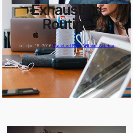
Exhausting
Routine
krijn
·
jan 15, 2016
·
Standard Blog
, 
Without Sidebar