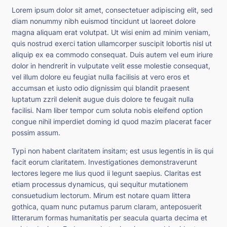
Lorem ipsum dolor sit amet, consectetuer adipiscing elit, sed
diam nonummy nibh euismod tincidunt ut laoreet dolore
magna aliquam erat volutpat. Ut wisi enim ad minim veniam,
quis nostrud exerci tation ullamcorper suscipit lobortis nisl ut
aliquip ex ea commodo consequat. Duis autem vel eum iriure
dolor in hendrerit in vulputate velit esse molestie consequat,
vel illum dolore eu feugiat nulla facilisis at vero eros et
accumsan et iusto odio dignissim qui blandit praesent
luptatum zzril delenit augue duis dolore te feugait nulla
facilisi. Nam liber tempor cum soluta nobis eleifend option
congue nihil imperdiet doming id quod mazim placerat facer
possim assum.
Typi non habent claritatem insitam; est usus legentis in iis qui
facit eorum claritatem. Investigationes demonstraverunt
lectores legere me lius quod ii legunt saepius. Claritas est
etiam processus dynamicus, qui sequitur mutationem
consuetudium lectorum. Mirum est notare quam littera
gothica, quam nunc putamus parum claram, anteposuerit
litterarum formas humanitatis per seacula quarta decima et