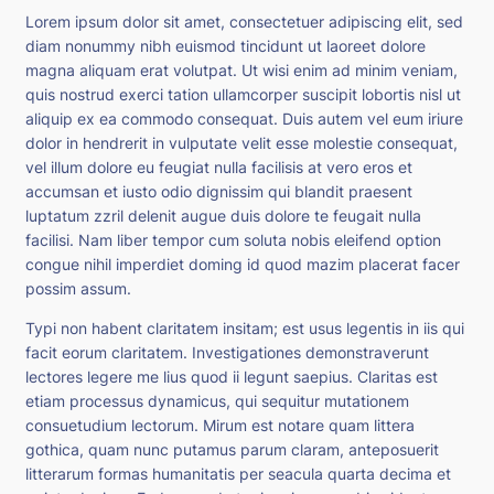
Lorem ipsum dolor sit amet, consectetuer adipiscing elit, sed
diam nonummy nibh euismod tincidunt ut laoreet dolore
magna aliquam erat volutpat. Ut wisi enim ad minim veniam,
quis nostrud exerci tation ullamcorper suscipit lobortis nisl ut
aliquip ex ea commodo consequat. Duis autem vel eum iriure
dolor in hendrerit in vulputate velit esse molestie consequat,
vel illum dolore eu feugiat nulla facilisis at vero eros et
accumsan et iusto odio dignissim qui blandit praesent
luptatum zzril delenit augue duis dolore te feugait nulla
facilisi. Nam liber tempor cum soluta nobis eleifend option
congue nihil imperdiet doming id quod mazim placerat facer
possim assum.
Typi non habent claritatem insitam; est usus legentis in iis qui
facit eorum claritatem. Investigationes demonstraverunt
lectores legere me lius quod ii legunt saepius. Claritas est
etiam processus dynamicus, qui sequitur mutationem
consuetudium lectorum. Mirum est notare quam littera
gothica, quam nunc putamus parum claram, anteposuerit
litterarum formas humanitatis per seacula quarta decima et