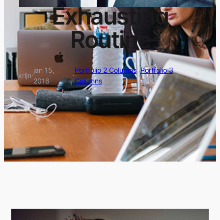
Exhausting
Routine
jan 15,
Portfolio 2 Columns
, 
Portfolio 3
krijn
·
·
2016
Columns