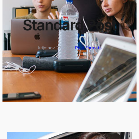
Standard Post
krijn
·
nov 22, 2015
·
Post Formats