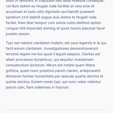
dolor in hendrerit in vulputate velit esse molestie consequat,
vel illum dolore eu feugiat nulla facilisis at vero eros et
accumsan et iusto odio dignissim qui blandit praesent
luptatum zzril delenit augue duis dolore te feugait nulla
facilisi. Nam liber tempor cum soluta nobis eleifend option
congue nihil imperdiet doming id quod mazim placerat facer
possim assum.
Typi non habent claritatem insitam; est usus legentis in iis qui
facit eorum claritatem. Investigationes demonstraverunt
lectores legere me lius quod ii legunt saepius. Claritas est
etiam processus dynamicus, qui sequitur mutationem
consuetudium lectorum. Mirum est notare quam littera
gothica, quam nunc putamus parum claram, anteposuerit
litterarum formas humanitatis per seacula quarta decima et
quinta decima. Eodem modo typi, qui nunc nobis videntur
parum clari, fiant sollemnes in futurum.