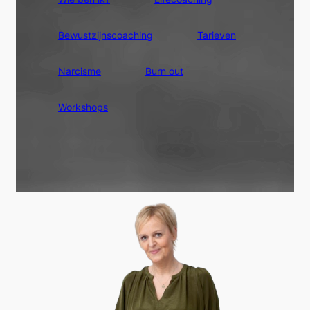
Bewustzijnscoaching
Tarieven
Narcisme
Burn out
Workshops